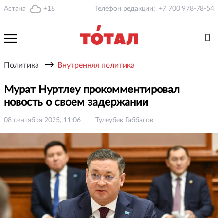
Астана
+18
Телефон редакции:
+7 700 978-78-54
→
Политика
Внутренняя политика
Мурат Нуртлеу прокомментировал
новость о своем задержании
08 сентября 2025, 11:06
Тулеубек Габбасов