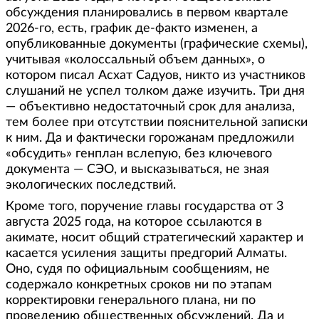
обсуждения планировались в первом квартале
2026-го, есть, график де-факто изменен, а
опубликованные документы (графические схемы),
учитывая «колоссальный объем данных», о
котором писал Асхат Садуов, никто из участников
слушаний не успел толком даже изучить. Три дня
— объективно недостаточный срок для анализа,
тем более при отсутствии пояснительной записки
к ним. Да и фактически горожанам предложили
«обсудить» генплан вслепую, без ключевого
документа — СЭО, и высказываться, не зная
экологических последствий.
Кроме того, поручение главы государства от 3
августа 2025 года, на которое ссылаются в
акимате, носит общий стратегический характер и
касается усиления защиты предгорий Алматы.
Оно, судя по официальным сообщениям, не
содержало конкретных сроков ни по этапам
корректировки генерального плана, ни по
проведению общественных обсуждений. Да и