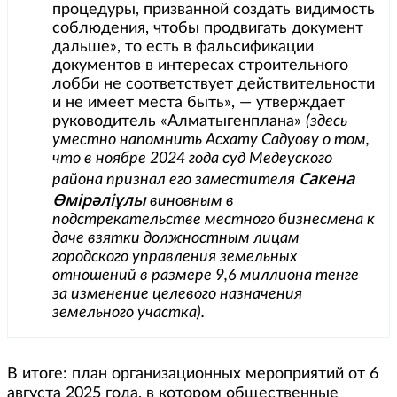
процедуры, призванной создать видимость
соблюдения, чтобы продвигать документ
дальше», то есть в фальсификации
документов в интересах строительного
лобби не соответствует действительности
и не имеет места быть», — утверждает
руководитель «Алматыгенплана»
(здесь
уместно напомнить Асхату Садуову о том,
что в ноябре 2024 года суд Медеуского
Сакена
района признал его заместителя
Өмірәліұлы
виновным в
подстрекательстве местного бизнесмена к
даче взятки должностным лицам
городского управления земельных
отношений в размере 9,6 миллиона тенге
за изменение целевого назначения
земельного участка).
В итоге: план организационных мероприятий от 6
августа 2025 года, в котором общественные