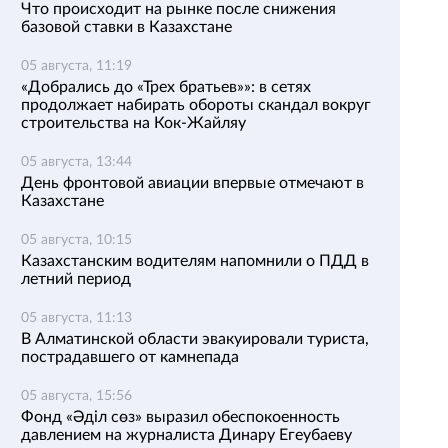
Что происходит на рынке после снижения
базовой ставки в Казахстане
05 августа, 11:19
«Добрались до «Трех братьев»»: в сетях
продолжает набирать обороты скандал вокруг
строительства на Кок-Жайляу
05 августа, 13:44
День фронтовой авиации впервые отмечают в
Казахстане
05 августа, 10:15
Казахстанским водителям напомнили о ПДД в
летний период
05 августа, 11:13
В Алматинской области эвакуировали туриста,
пострадавшего от камнепада
05 августа, 15:56
Фонд «Әділ сөз» выразил обеспокоенность
давлением на журналиста Динару Егеубаеву