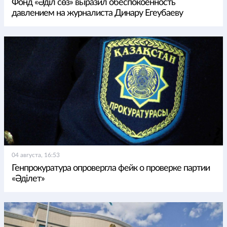
Фонд «Әділ сөз» выразил обеспокоенность
давлением на журналиста Динару Егеубаеву
04 августа, 16:53
Генпрокуратура опровергла фейк о проверке партии
«Әділет»