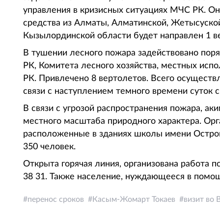
управления в кризисных ситуациях МЧС РК. О
средства из Алматы, Алматинской, Жетысуской
Кызылординской области будет направлен 1 в
В тушении лесного пожара задействовано поря
РК, Комитета лесного хозяйства, местных исп
РК. Привлечено 8 вертолетов. Всего осуществл
связи с наступлением темного времени суток 
В связи с угрозой распространения пожара, ак
местного масштаба природного характера. Орга
расположенные в зданиях школы имени Остров
350 человек.
Открыта горячая линия, организована работа п
38 31. Также население, нуждающееся в помощ
перенос сроков
Касым-Жомарт Токаев
визит во 