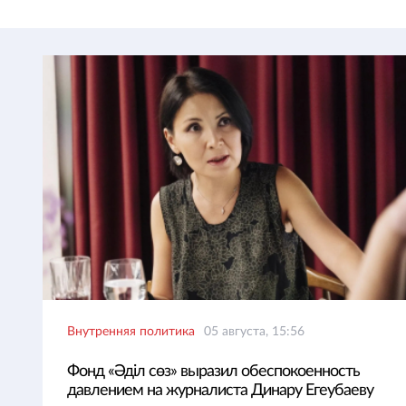
Внутренняя политика
05 августа, 15:56
Фонд «Әділ сөз» выразил обеспокоенность
давлением на журналиста Динару Егеубаеву