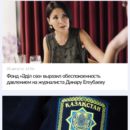
05 августа, 15:56
Фонд «Әділ сөз» выразил обеспокоенность
давлением на журналиста Динару Егеубаеву