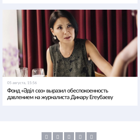
05 августа, 15:56
Фонд «Әділ сөз» выразил обеспокоенность
давлением на журналиста Динару Егеубаеву