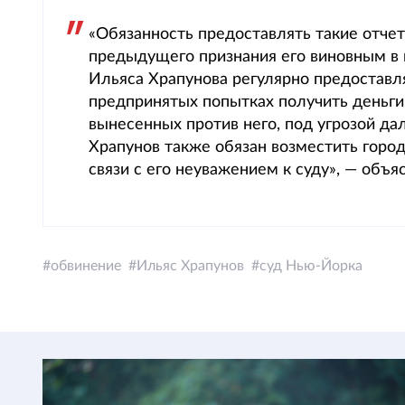
«Обязанность предоставлять такие отче
предыдущего признания его виновным в 
Ильяса Храпунова регулярно предоставля
предпринятых попытках получить деньги
вынесенных против него, под угрозой д
Храпунов также обязан возместить горо
связи с его неуважением к суду», — объ
обвинение
Ильяс Храпунов
суд Нью-Йорка