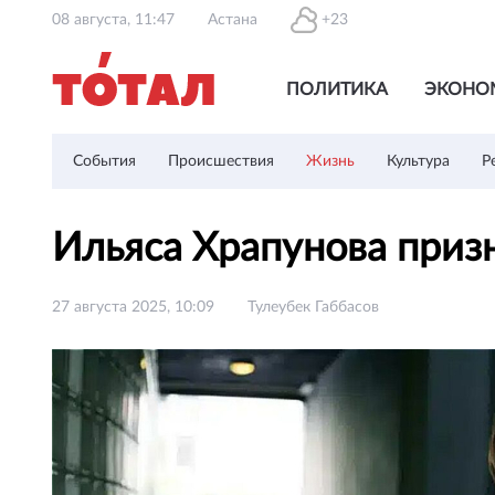
08 августа, 11:47
Астана
+23
ПОЛИТИКА
ЭКОНО
События
Происшествия
Жизнь
Культура
Р
Ильяса Храпунова приз
27 августа 2025, 10:09
Тулеубек Габбасов