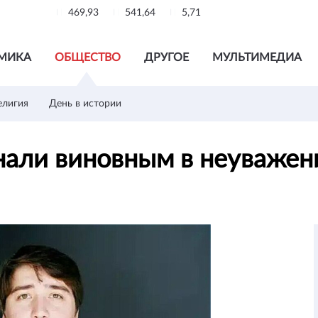
469,93
541,64
5,71
МИКА
ОБЩЕСТВО
ДРУГОЕ
МУЛЬТИМЕДИА
елигия
День в истории
нали виновным в неуважен