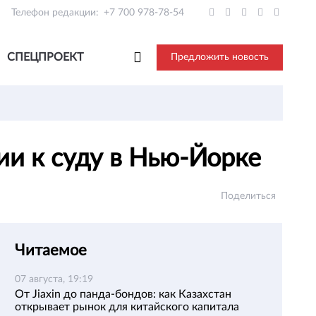
Телефон редакции:
+7 700 978-78-54
СПЕЦПРОЕКТ
Предложить новость
ии к суду в Нью-Йорке
Поделиться
Читаемое
07 августа, 19:19
От Jiaxin до панда-бондов: как Казахстан
открывает рынок для китайского капитала