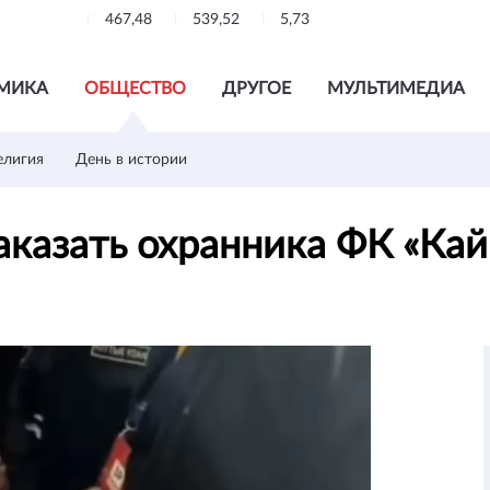
467,48
539,52
5,73
МИКА
ОБЩЕСТВО
ДРУГОЕ
МУЛЬТИМЕДИА
елигия
День в истории
аказать охранника ФК «Ка