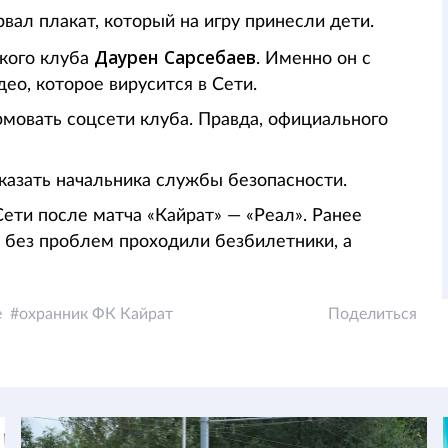
вал плакат, который на игру принесли дети.
Даурен Сарсебаев
ского клуба
. Именно он с
део, которое вирусится в Сети.
рмовать соцсети клуба. Правда, официального
аказать начальника службы безопасности.
Сети после матча «Кайрат» — «Реал». Ранее
 без проблем проходили безбилетники, а
е
охранник ФК Кайрат
Поделиться