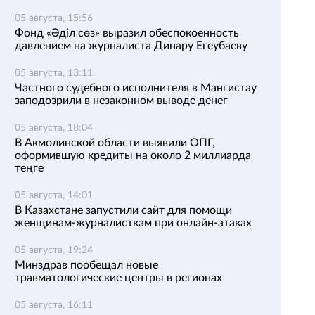
05 августа, 15:56
Фонд «Әділ сөз» выразил обеспокоенность
давлением на журналиста Динару Егеубаеву
05 августа, 13:11
Частного судебного исполнителя в Мангистау
заподозрили в незаконном выводе денег
05 августа, 18:04
В Акмолинской области выявили ОПГ,
оформившую кредиты на около 2 миллиарда
теңге
05 августа, 14:01
В Казахстане запустили сайт для помощи
женщинам-журналисткам при онлайн-атаках
05 августа, 19:24
Минздрав пообещал новые
травматологические центры в регионах
05 августа, 16:11