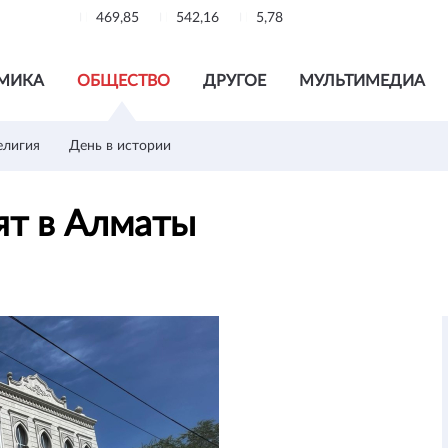
469,85
542,16
5,78
МИКА
ОБЩЕСТВО
ДРУГОЕ
МУЛЬТИМЕДИА
елигия
День в истории
ят в Алматы