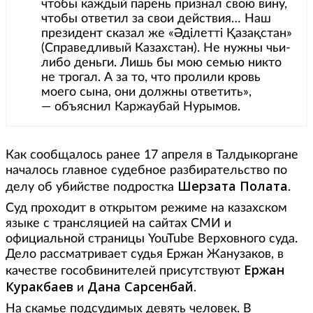
чтобы каждый парень признал свою вину,
чтобы ответил за свои действия… Наш
президент сказал же «Әділетті Қазақстан»
(Справедливый Казахстан). Не нужны чьи-
либо деньги. Лишь бы мою семью никто
не трогал. А за то, что пролили кровь
моего сына, они должны ответить»,
— объяснил Каржаубай Нурымов.
Как сообщалось ранее 17 апреля в Талдыкоргане
началось главное судебное разбирательство по
Шерзата Полата
делу об убийстве подростка
.
Суд проходит в открытом режиме на казахском
языке с трансляцией на сайтах СМИ и
официальной страницы YouTube Верховного суда.
Дело рассматривает судья Ержан Жанузаков, в
Ержан
качестве гособвинителей присутствуют
Куракбаев
Дана Сарсенбай
и
.
На скамье подсудимых девять человек. В