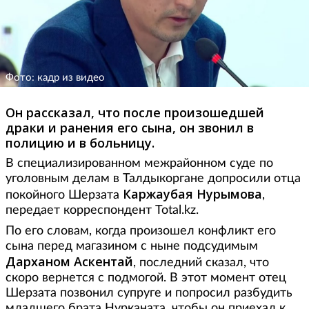
Фото: кадр из видео
Он рассказал, что после произошедшей
драки и ранения его сына, он звонил в
полицию и в больницу.
В специализированном межрайонном суде по
уголовным делам в Талдыкоргане допросили отца
Каржаубая Нурымова
покойного Шерзата
,
передает корреспондент Total.kz.
По его словам, когда произошел конфликт его
сына перед магазином с ныне подсудимым
Дарханом
Аскентай
, последний сказал, что
скоро вернется с подмогой. В этот момент отец
Шерзата позвонил супруге и попросил разбудить
младшего брата Нурканата, чтобы он приехал к