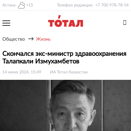
Астана
+15
Телефон редакции:
+7 700 978-78-54
→
Общество
Жизнь
Скончался экс-министр здравоохранения
Талапкали Измухамбетов
14 июня 2024, 15:49
ИА Тотал Казахстан