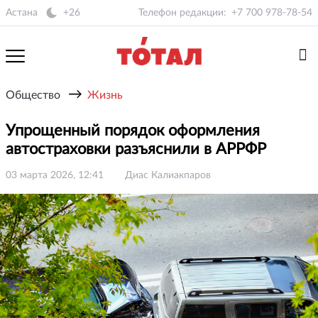
Астана
+26
Телефон редакции:
+7 700 978-78-54
→
Общество
Жизнь
Упрощенный порядок оформления
автостраховки разъяснили в АРРФР
03 марта 2026, 12:41
Диас Калиакпаров