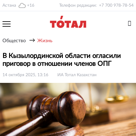
Астана
+16
Телефон редакции:
+7 700 978-78-54
→
Общество
Жизнь
В Кызылординской области огласили
приговор в отношении членов ОПГ
14 октября 2025, 13:16
ИА Тотал Казахстан