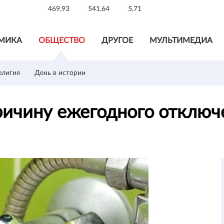
469,93
541,64
5,71
МИКА
ОБЩЕСТВО
ДРУГОЕ
МУЛЬТИМЕДИА
елигия
День в истории
ричину ежегодного отключ