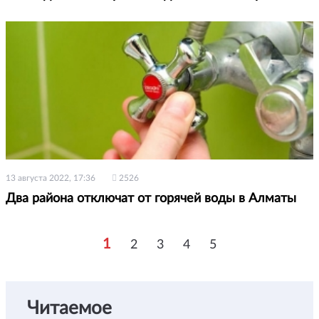
13 августа 2022, 17:36
2526
Два района отключат от горячей воды в Алматы
1
2
3
4
5
Читаемое