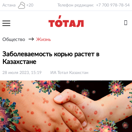
Астана
+20
Телефон редакции:
+7 700 978-78-54
→
Общество
Жизнь
Заболеваемость корью растет в
Казахстане
28 июля 2023, 15:19
ИА Тотал Казахстан