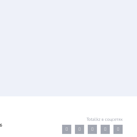
Total.kz в соцсетях
6