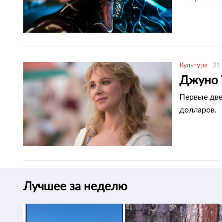
Культура
21
Джуно 
Первые две
долларов.
Лучшее за неделю