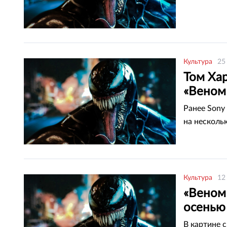
Культура
25
Том Ха
«Веном
Ранее Sony
на несколь
Культура
12
«Веном
осенью
В картине 