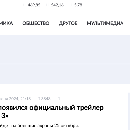
469,85
542,16
5,78
МИКА
ОБЩЕСТВО
ДРУГОЕ
МУЛЬТИМЕДИА
июня 2024, 21:18
3848
 появился официальный трейлер
 3»
йдет на большие экраны 25 октября.