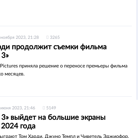
 ноября 2023, 21:28
3265
рди продолжит съемки фильма
 3»
 Pictures приняла решение о переносе премьеры фильма
ко месяцев.
 июня 2023, 21:46
5149
 3» выйдет на большие экраны
 2024 года
сыграют Том Харди, Джуно Темпл и Чиветель Эджиофор.