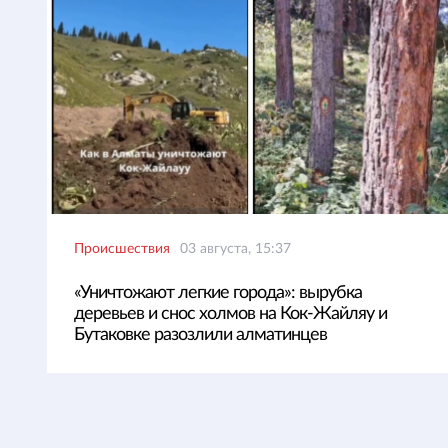
Происшествия
03 августа, 15:37
«Уничтожают легкие города»: вырубка
деревьев и снос холмов на Кок-Жайляу и
Бутаковке разозлили алматинцев