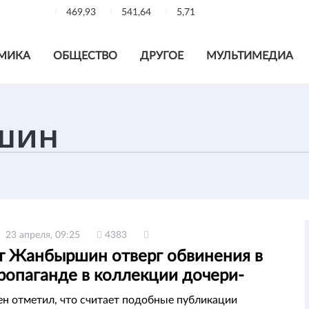
469,93
541,64
5,71
МИКА
ОБЩЕСТВО
ДРУГОЕ
МУЛЬТИМЕДИА
23 апреля, 09:25
4383
т Жанбыршин отверг обвинения в
ропаганде в коллекции дочери-
ера
 отметил, что считает подобные публикации