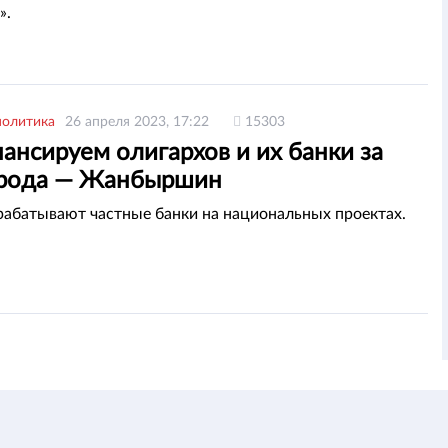
».
политика
26 апреля 2023, 17:22
15303
ансируем олигархов и их банки за
арода — Жанбыршин
рабатывают частные банки на национальных проектах.