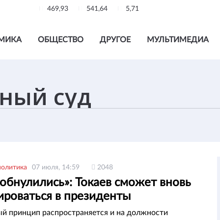
469,93
541,64
5,71
МИКА
ОБЩЕСТВО
ДРУГОЕ
МУЛЬТИМЕДИА
политика
07 июля, 14:59
2048
обнулились»: Токаев сможет вновь
ироваться в президенты
й принцип распространяется и на должности