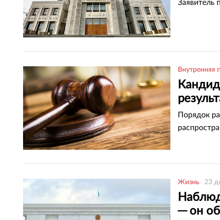
Заявитель 
Внутренняя 
Кандида
результ
Порядок ра
распростра
Жизнь
23 д
Наблюд
─ он о