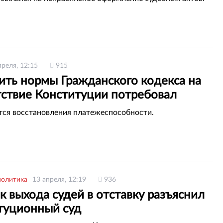
преля, 12:15
915
ить нормы Гражданского кодекса на
тствие Конституции потребовал
анец
тся восстановления платежеспособности.
политика
13 апреля, 12:19
936
 выхода судей в отставку разъяснил
туционный суд