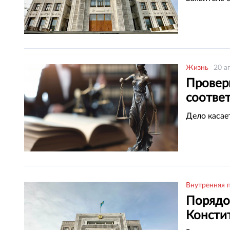
Жизнь
20 а
Провер
соотве
казахст
Дело касае
Внутренняя 
Порядок
Консти