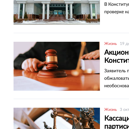
В Конститу
проверке н
Жизнь
19 д
Акцион
Консти
директ
Заявитель 
обжаловать
необоснова
судебную з
Жизнь
3 ок
Кассац
партис