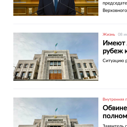
председате
Верховного
Жизнь
08 и
Имеют 
рубеж 
Ситуацию р
Внутренняя 
Обвине
полном
казахст
Заявитель 