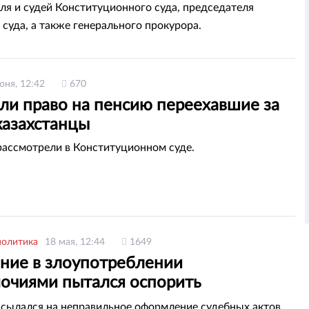
ля и судей Конституционного суда, председателя
 суда, а также генерального прокурора.
юня, 12:42
670
ли право на пенсию переехавшие за
казахстанцы
ассмотрели в Конституционном суде.
политика
18 мая, 12:44
1649
ние в злоупотреблении
очиями пытался оспорить
анец
ссылался на неправильное оформление судебных актов.