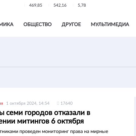
469,85
542,16
5,78
МИКА
ОБЩЕСТВО
ДРУГОЕ
МУЛЬТИМЕДИА
ия
1 октября 2024, 14:54
17640
ы семи городов отказали в
ении митингов 6 октября
никами проведен мониторинг права на мирные