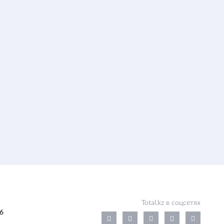
Total.kz в соцсетях
6