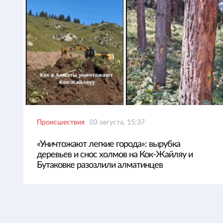
Происшествия
03 августа, 15:37
«Уничтожают легкие города»: вырубка
деревьев и снос холмов на Кок-Жайляу и
Бутаковке разозлили алматинцев