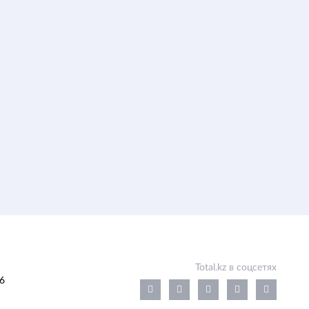
Total.kz в соцсетях
6