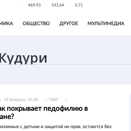
469,93
541,64
5,71
МИКА
ОБЩЕСТВО
ДРУГОЕ
МУЛЬТИМЕДИА
ь
18 февраля, 10:36
7680
как покрывает педофилию в
ане?
вязанные с детьми и защитой их прав, остаются без