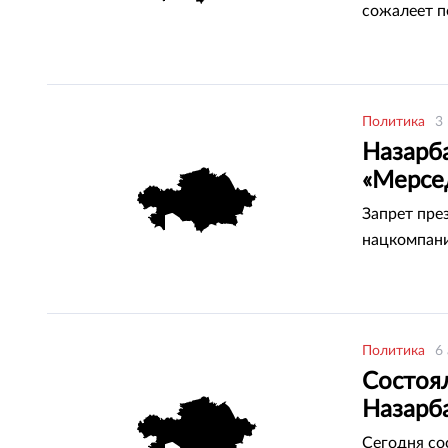
сожалеет п
Политика
3
Назарб
«Мерсе
Запрет пре
нацкомпан
Политика
6
Состоя
Назарб
Сегодня со