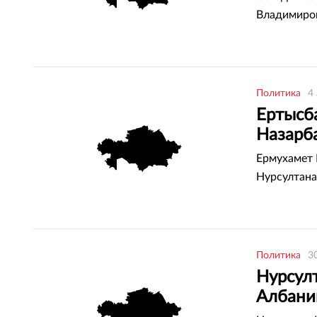
Владимиро
Политика
4
Ертысба
Назарб
Ермухамет Е
Нурсултана
Политика
3
Нурсулт
Албан