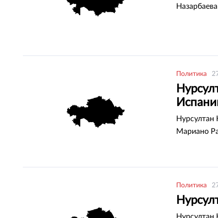
Назарбаева
Политика
2
Нурсул
Испании
Нурсултан 
Мариано Ра
Политика
2
Нурсул
Нурсултан 