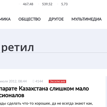
467,48
539,52
5,73
МИКА
ОБЩЕСТВО
ДРУГОЕ
МУЛЬТИМЕДИА
Эксклюзив
 июля 2012, 08:44
4144
ппарате Казахстана слишком мало
сионалов
ды сделать что-то хорошее, да не всегда знают как,