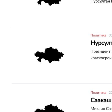
Нурсултан 
Политика
3
Нурсулт
Президент 
краткосроч
Политика
2
Саакаш
Михаил Саа