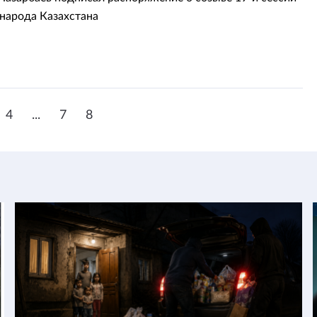
народа Казахстана
4
...
7
8