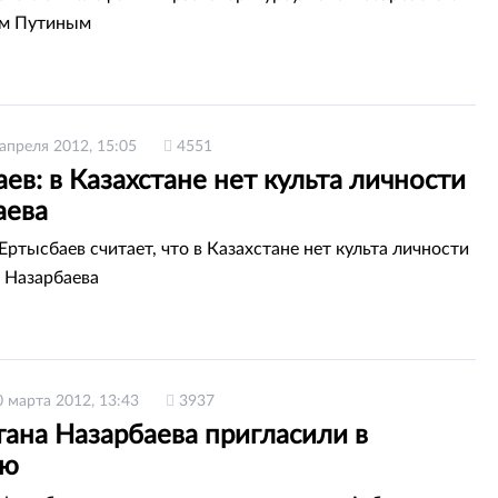
м Путиным
 апреля 2012, 15:05
4551
ев: в Казахстане нет культа личности
аева
ртысбаев считает, что в Казахстане нет культа личности
 Назарбаева
0 марта 2012, 13:43
3937
ана Назарбаева пригласили в
ию