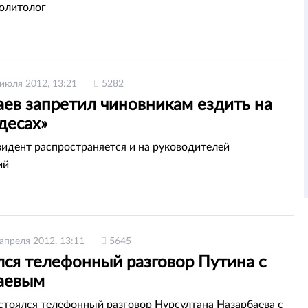
олитолог
 июля 2012, 13:21
5282
аев запретил чиновникам ездить на
десах»
зидент распространяется и на руководителей
ий
 апреля 2012, 13:11
5645
лся телефонный разговор Путина с
аевым
стоялся телефонный разговор Нурсултана Назарбаева с