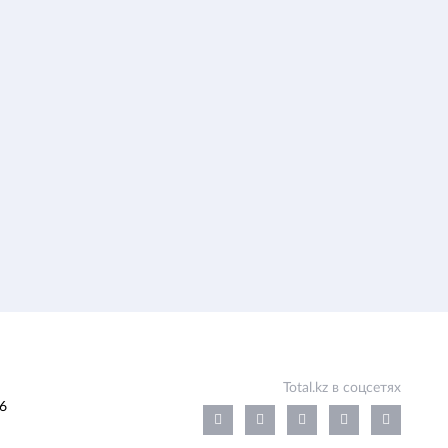
Total.kz в соцсетях
6