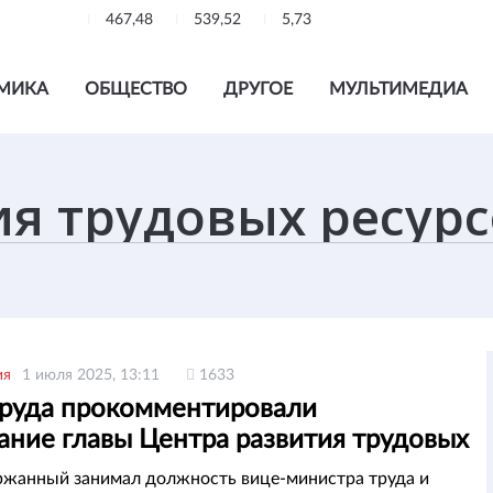
467,48
539,52
5,73
МИКА
ОБЩЕСТВО
ДРУГОЕ
МУЛЬТИМЕДИА
ия
1 июля 2025, 13:11
1633
руда прокомментировали
ание главы Центра развития трудовых
ов
ржанный занимал должность вице-министра труда и