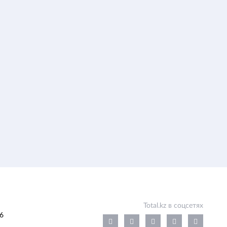
Total.kz в соцсетях
6