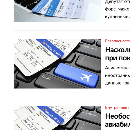
Депутат от
форс-мажор
купленные 
Безопасност
Наскол
при пок
Авиакомпан
иностранны
данные гр
Внутренняя 
Необос
авиабил