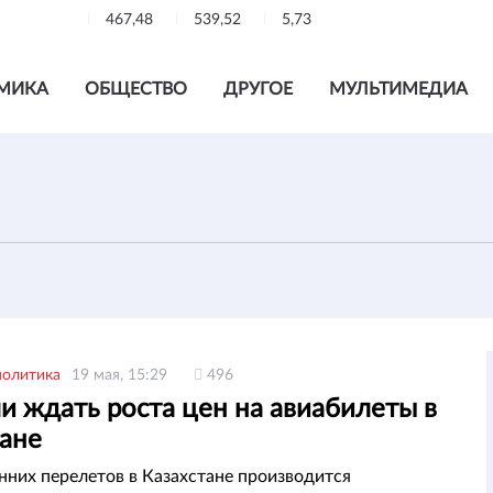
467,48
539,52
5,73
МИКА
ОБЩЕСТВО
ДРУГОЕ
МУЛЬТИМЕДИА
политика
19 мая, 15:29
496
и ждать роста цен на авиабилеты в
тане
нних перелетов в Казахстане производится