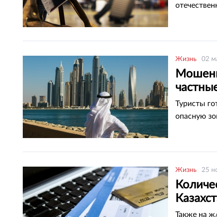
отечествен
Жизнь
02 м
Мошенн
частны
Туристы го
опасную зо
Жизнь
25 н
Количес
Казахст
Также на ж