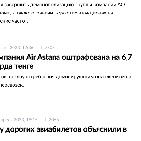
ся завершить демонополизацию группы компаний АО
ом», а также ограничить участие в аукционах на
ение частот.
июня 2023, 12:36
7508
пания Air Astana оштрафована на 6,7
рда тенге
факты злоупотребления доминирующим положением на
перевозок.
апреля 2023, 19:15
2065
у дорогих авиабилетов объяснили в