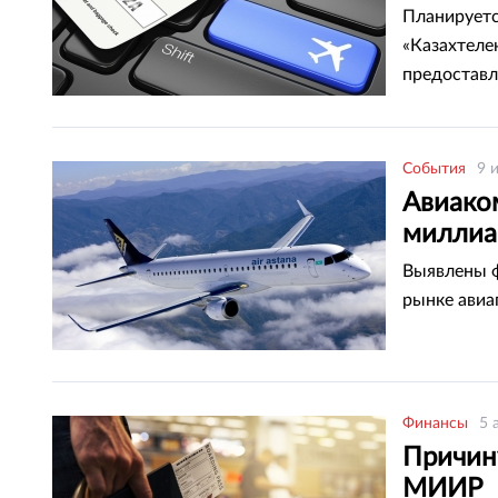
Планирует
«Казахтелек
предоставл
События
9 
Авиаком
миллиа
Выявлены 
рынке авиа
Финансы
5 
Причин
МИИР