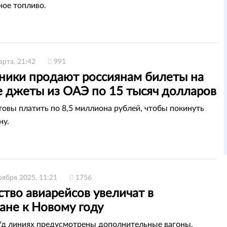
ное топливо.
арта, 21:42
991
ики продают россиянам билеты на
е джеты из ОАЭ по 15 тысяч долларов
товы платить по 8,5 миллиона рублей, чтобы покинуть
ну.
оября 2025, 11:21
1756
тво авиарейсов увеличат в
ане к Новому году
/д линиях предусмотрены дополнительные вагоны.