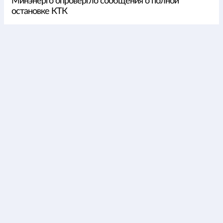
Минэнерго опровергло сообщения о полной
остановке КТК