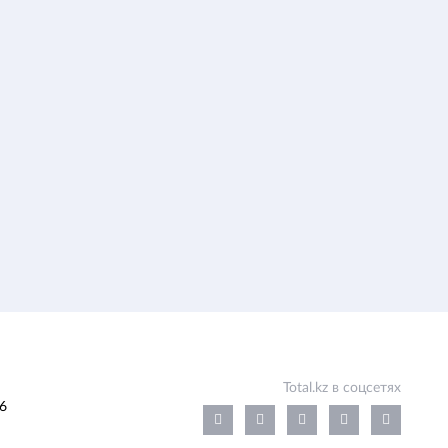
Total.kz в соцсетях
6