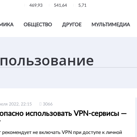
469,93
541,64
5,71
МИКА
ОБЩЕСТВО
ДРУГОЕ
МУЛЬТИМЕДИА
реля 2022, 22:15
3066
зопасно использовать VPN-сервисы —
т
 рекомендует не включать VPN при доступе к личной