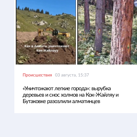
Происшествия
03 августа, 15:37
«Уничтожают легкие города»: вырубка
деревьев и снос холмов на Кок-Жайляу и
Бутаковке разозлили алматинцев