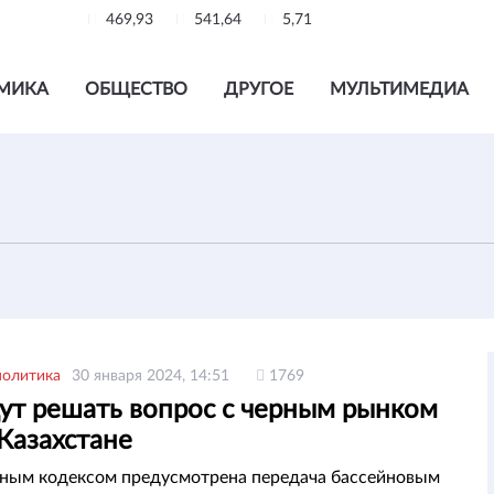
469,93
541,64
5,71
МИКА
ОБЩЕСТВО
ДРУГОЕ
МУЛЬТИМЕДИА
политика
30 января 2024, 14:51
1769
дут решать вопрос с черным рынком
Казахстане
ным кодексом предусмотрена передача бассейновым