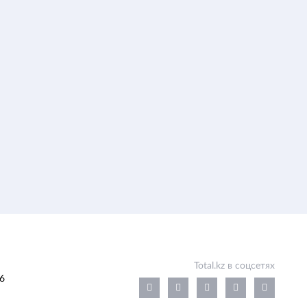
Total.kz в соцсетях
6