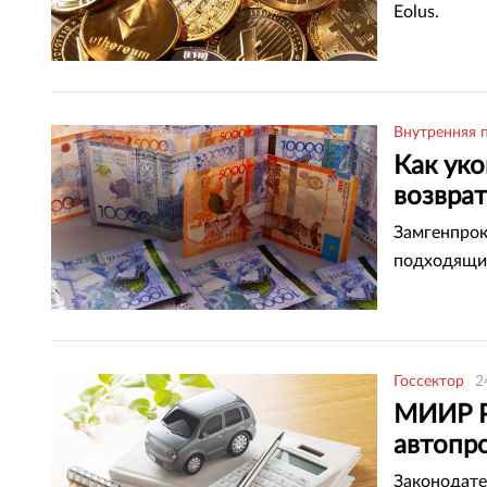
Eolus.
Внутренняя 
Как ук
возвра
Замгенпрок
подходящих
Госсектор
2
МИИР РК
автопр
Законодате