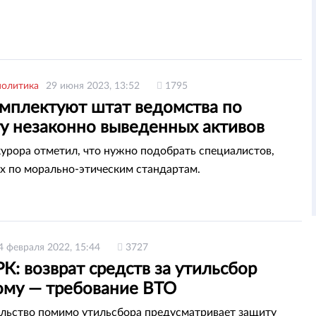
политика
29 июня 2023, 13:52
1795
омплектуют штат ведомства по
ту незаконно выведенных активов
урора отметил, что нужно подобрать специалистов,
 по морально-этическим стандартам.
4 февраля 2022, 15:44
3727
: возврат средств за утильсбор
ому — требование ВТО
льство помимо утильсбора предусматривает защиту