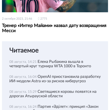
2 октября 2023, 21:46
2775
Тренер «Интер Майами» назвал дату возвращения
Месси
Читаемое
Елена Рыбакина вышла в
08 августа, 14:21
четвертый круг турнира WTA 1000 в Торонто
OpenAI приостановила разработку
08 августа, 16:04
ИИ-модели Astra из-за рисков киберугроз
Светящиеся коровы появятся на
08 августа, 15:29
дорогах Атырауской области
Партия «Әділет»: принцип «Закон
08 августа, 16:24