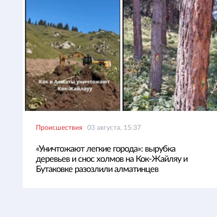
Происшествия
03 августа, 15:37
«Уничтожают легкие города»: вырубка
деревьев и снос холмов на Кок-Жайляу и
Бутаковке разозлили алматинцев