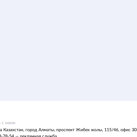
 с нами
а Казахстан, город Алматы, проспект Жибек жолы, 115/46, офис 30
8-78-54 — рекламная служба