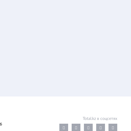
Total.kz в соцсетях
6