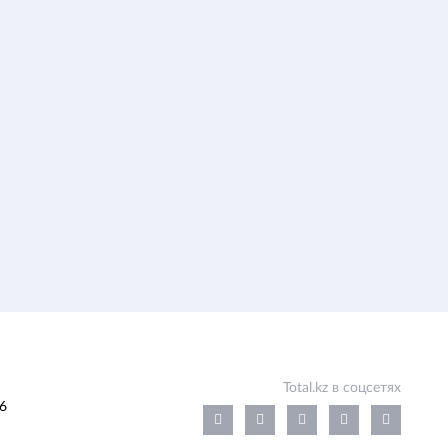
Total.kz в соцсетях
6