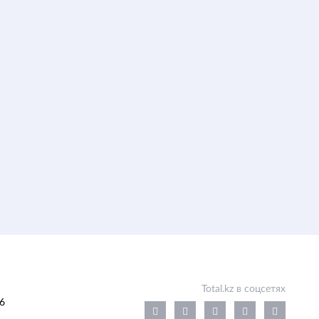
Total.kz в соцсетях
6