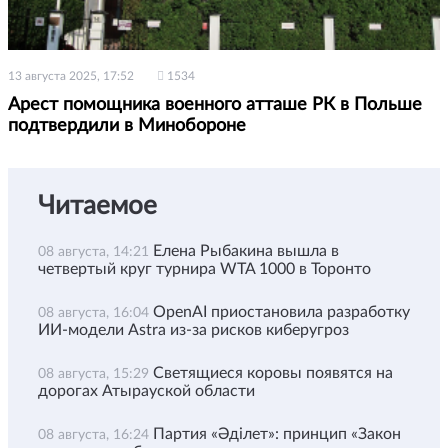
13 августа 2025, 17:52
1534
Арест помощника военного атташе РК в Польше
подтвердили в Минобороне
Читаемое
Елена Рыбакина вышла в
08 августа, 14:21
четвертый круг турнира WTA 1000 в Торонто
OpenAI приостановила разработку
08 августа, 16:04
ИИ-модели Astra из-за рисков киберугроз
Светящиеся коровы появятся на
08 августа, 15:29
дорогах Атырауской области
Партия «Әділет»: принцип «Закон
08 августа, 16:24