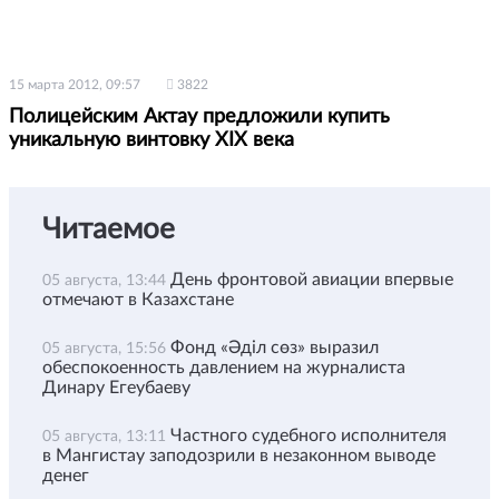
15 марта 2012, 09:57
3822
Полицейским Актау предложили купить
уникальную винтовку XIX века
Читаемое
День фронтовой авиации впервые
05 августа, 13:44
отмечают в Казахстане
Фонд «Әділ сөз» выразил
05 августа, 15:56
обеспокоенность давлением на журналиста
Динару Егеубаеву
Частного судебного исполнителя
05 августа, 13:11
в Мангистау заподозрили в незаконном выводе
денег