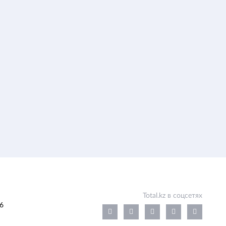
Total.kz в соцсетях
6