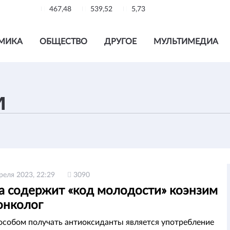
467,48
539,52
5,73
МИКА
ОБЩЕСТВО
ДРУГОЕ
МУЛЬТИМЕДИА
реля 2023, 22:29
3090
а содержит «код молодости» коэнзим
онколог
собом получать антиоксиданты является употребление