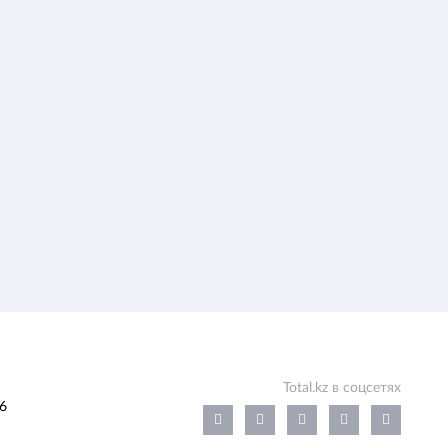
Total.kz в соцсетях
6