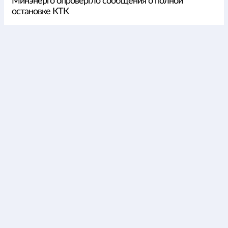
Минэнерго опровергло сообщения о полной
остановке КТК