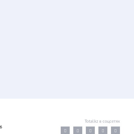
Total.kz в соцсетях
6