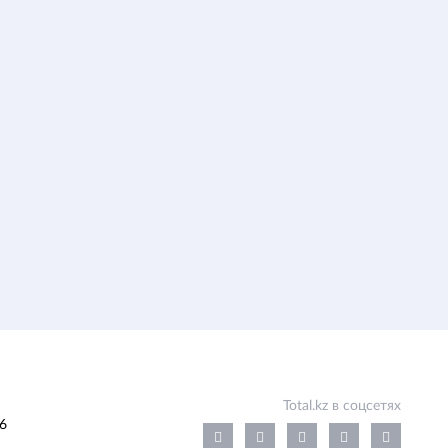
Total.kz в соцсетях
6