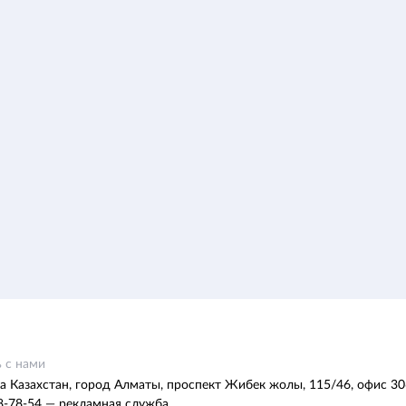
 с нами
а Казахстан, город Алматы, проспект Жибек жолы, 115/46, офис 30
8-78-54 — рекламная служба