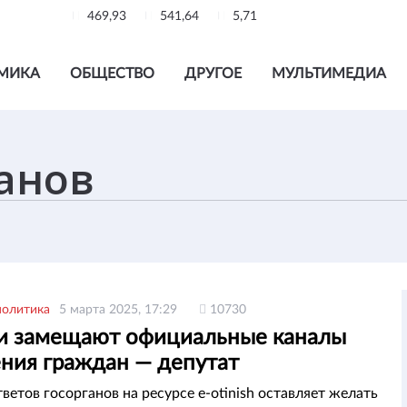
469,93
541,64
5,71
МИКА
ОБЩЕСТВО
ДРУГОЕ
МУЛЬТИМЕДИА
политика
5 марта 2025, 17:29
10730
и замещают официальные каналы
ния граждан — депутат
ветов госорганов на ресурсе e-оtinish оставляет желать