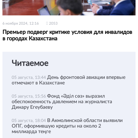
6 ноября 2024, 12:16
2053
Премьер подверг критике условия для инвалидов
в городах Казахстана
Читаемое
День фронтовой авиации впервые
05 августа, 13:44
отмечают в Казахстане
Фонд «Әділ сөз» выразил
05 августа, 15:56
обеспокоенность давлением на журналиста
Динару Егеубаеву
В Акмолинской области выявили
05 августа, 18:04
ОПГ, оформившую кредиты на около 2
миллиарда теңге