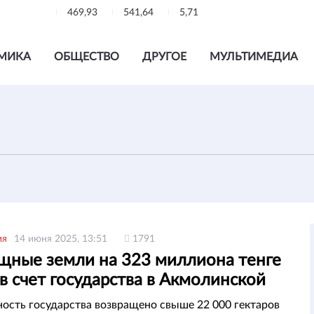
469,93
541,64
5,71
МИКА
ОБЩЕСТВО
ДРУГОЕ
МУЛЬТИМЕДИА
ия
14 июня 2025, 13:51
1791
щные земли на 323 миллиона тенге
в счет государства в Акмолинской
и
ность государства возвращено свыше 22 000 гектаров