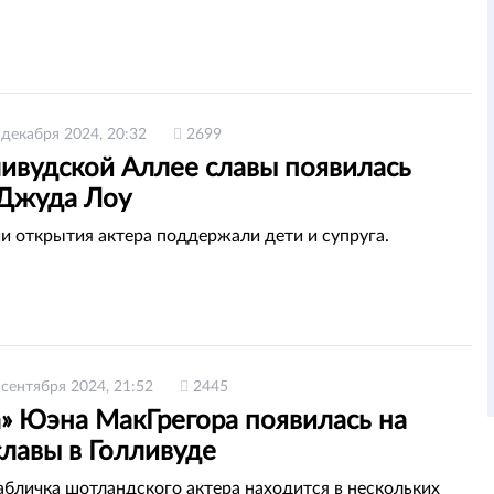
 декабря 2024, 20:32
2699
ливудской Аллее славы появилась
 Джуда Лоу
и открытия актера поддержали дети и супруга.
 сентября 2024, 21:52
2445
а» Юэна МакГрегора появилась на
лавы в Голливуде
абличка шотландского актера находится в нескольких