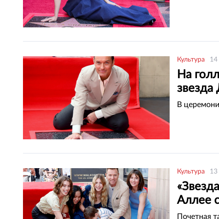
Культура
14
На гол
звезда
В церемони
Культура
13
«Звезд
Аллее с
Почетная т