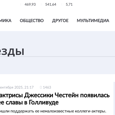
469,93
541,64
5,71
МИКА
ОБЩЕСТВО
ДРУГОЕ
МУЛЬТИМЕДИА
сентября 2025, 21:17
1463
 актрисы Джессики Честейн появилась
е славы в Голливуде
ишли поддержать ее немалоизвестные коллеги-актеры.