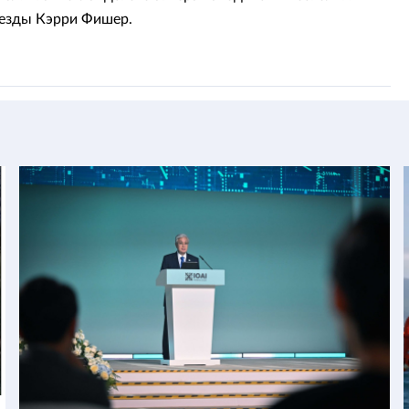
везды Кэрри Фишер.