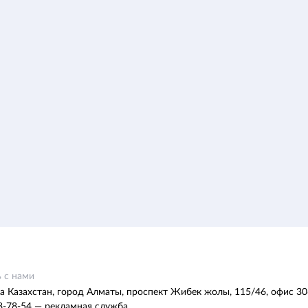
 с нами
а Казахстан, город Алматы, проспект Жибек жолы, 115/46, офис 30
8-78-54 — рекламная служба