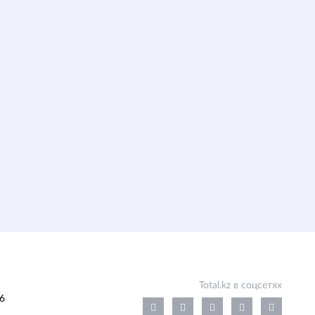
Total.kz в соцсетях
6