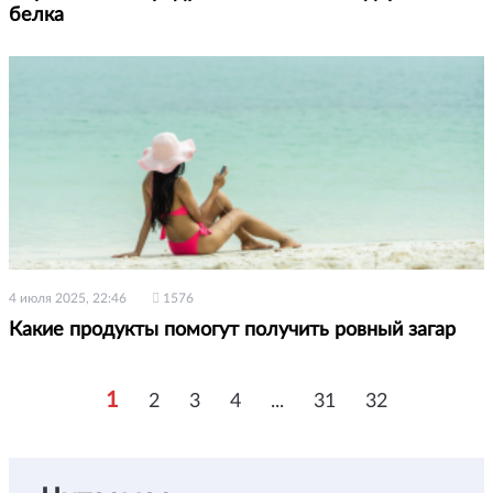
белка
4 июля 2025, 22:46
1576
Какие продукты помогут получить ровный загар
1
2
3
4
...
31
32