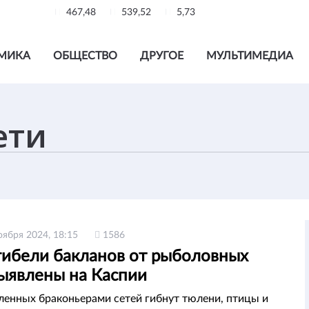
467,48
539,52
5,73
МИКА
ОБЩЕСТВО
ДРУГОЕ
МУЛЬТИМЕДИА
оября 2024, 18:15
1586
гибели бакланов от рыболовных
выявлены на Каспии
ленных браконьерами сетей гибнут тюлени, птицы и