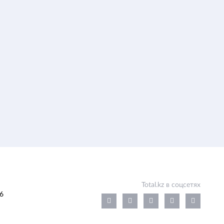
Total.kz в соцсетях
6