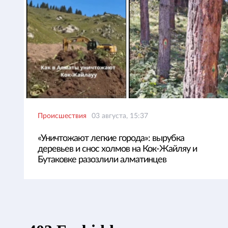
Происшествия
03 августа, 15:37
«Уничтожают легкие города»: вырубка
деревьев и снос холмов на Кок-Жайляу и
Бутаковке разозлили алматинцев