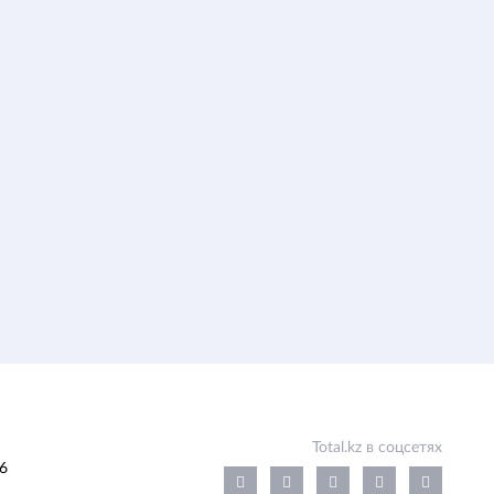
Total.kz в соцсетях
6