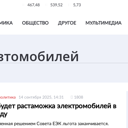
467,48
539,52
5,73
МИКА
ОБЩЕСТВО
ДРУГОЕ
МУЛЬТИМЕДИА
политика
14 сентября 2025, 14:31
1808
будет растаможка электромобилей в
оду
енная решением Совета ЕЭК льгота заканчивается.