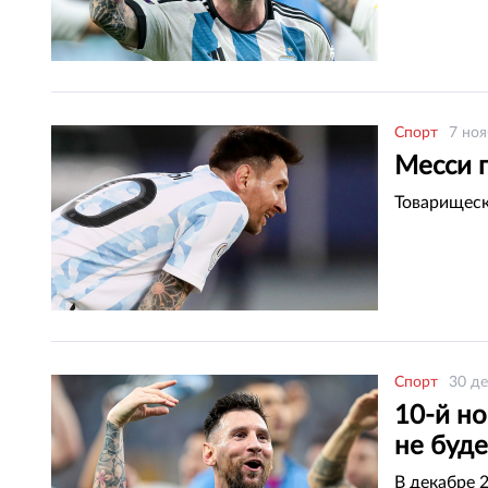
Спорт
7 ноя
Месси 
Товарищеск
Спорт
30 де
10-й н
не буде
В декабре 