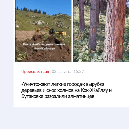
Происшествия
03 августа, 15:37
«Уничтожают легкие города»: вырубка
деревьев и снос холмов на Кок-Жайляу и
Бутаковке разозлили алматинцев