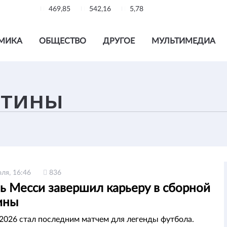
469,85
542,16
5,78
МИКА
ОБЩЕСТВО
ДРУГОЕ
МУЛЬТИМЕДИА
ля, 16:46
836
ь Месси завершил карьеру в сборной
ины
026 стал последним матчем для легенды футбола.