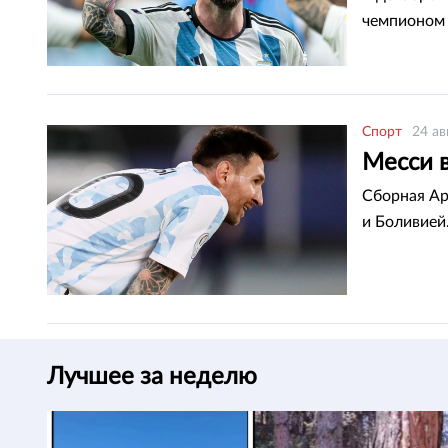
чемпионом 
Спорт
24 ав
Месси 
Сборная Ар
и Боливией
Лучшее за неделю