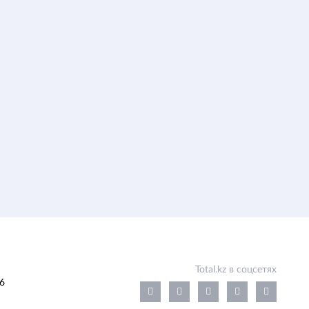
Total.kz в соцсетях
6