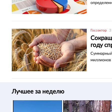
определенн
Госсектор
3
Сокращ
году с
Суммарный 
миллионов 
Лучшее за неделю