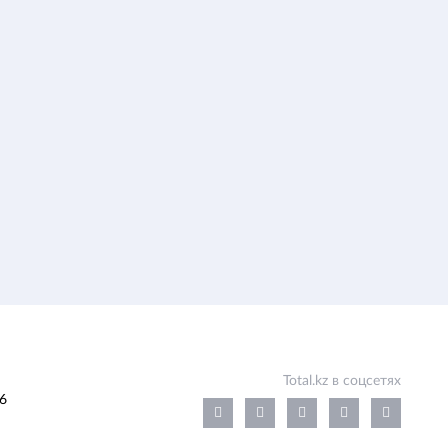
Total.kz в соцсетях
6