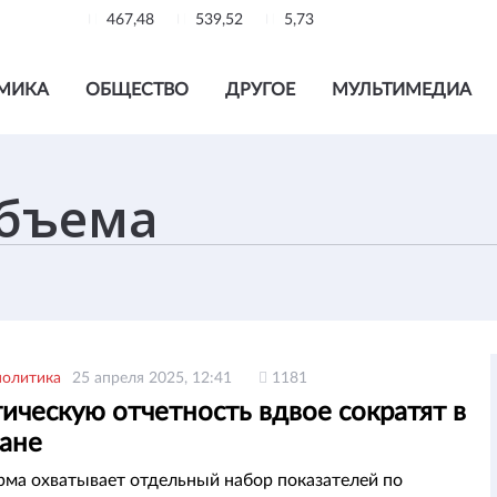
467,48
539,52
5,73
МИКА
ОБЩЕСТВО
ДРУГОЕ
МУЛЬТИМЕДИА
политика
25 апреля 2025, 12:41
1181
ическую отчетность вдвое сократят в
тане
ма охватывает отдельный набор показателей по